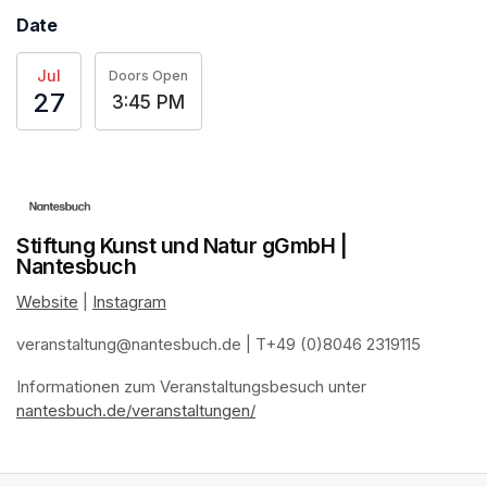
Date
Jul
Doors Open
27
3:45 PM
Stiftung Kunst und Natur gGmbH |
Nantesbuch
Website
(opens in a new tab)
 | 
Instagram
(opens in a new tab)
veranstaltung@nantesbuch.de
(opens in a new tab)
 | T+49 (0)8046 2319115
Informationen zum Veranstaltungsbesuch
(opens in a new tab)
(opens in a new tab)
(opens in a new tab)
(opens in a new tab)
 unter 
nantesbuch.de/veranstaltungen/
(opens in a new tab)