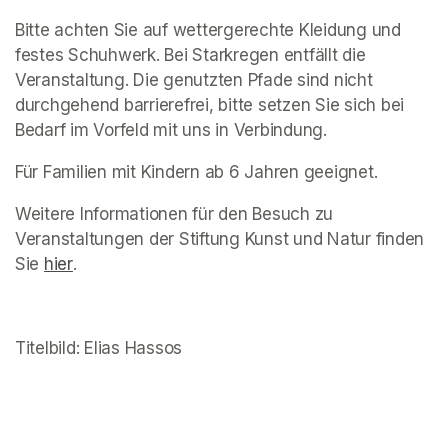
Bitte achten Sie auf wettergerechte Kleidung und 
festes Schuhwerk. Bei Starkregen entfällt die 
Veranstaltung. Die genutzten Pfade sind nicht 
durchgehend barrierefrei, bitte setzen Sie sich bei 
Bedarf im Vorfeld mit uns in Verbindung. 
Für Familien mit Kindern ab 6 Jahren geeignet. 
Weitere Informationen für den Besuch zu 
Veranstaltungen der Stiftung Kunst und Natur finden 
Sie 
(opens in a new tab)
hier
(opens in a new tab)
.
Titelbild: Elias Hassos
(opens in a new tab)