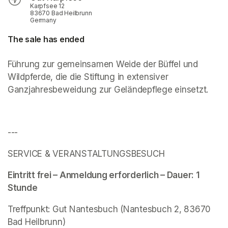
Karpfsee 12
83670 Bad Heilbrunn
Germany
The sale has ended
Führung zur gemeinsamen Weide der Büffel und 
Wildpferde, die die Stiftung in extensiver 
Ganzjahresbeweidung zur Geländepflege einsetzt.
---
SERVICE & VERANSTALTUNGSBESUCH 
Eintritt frei – Anmeldung erforderlich – Dauer: 1 
Stunde
(opens in a new tab)
Treffpunkt: Gut Nantesbuch (Nantesbuch 2, 83670 
Bad Heilbrunn) 