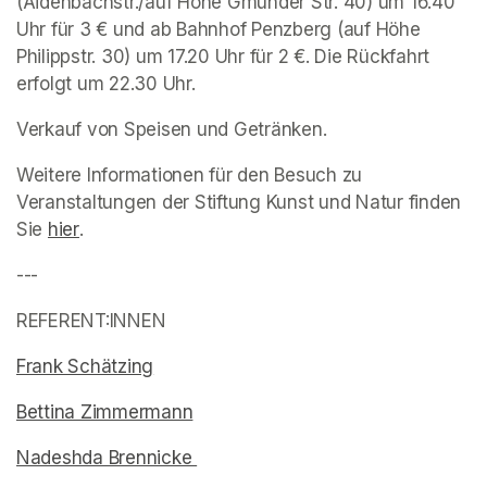
(Aidenbachstr./auf Höhe Gmunder Str. 40) um 16.40 
Uhr für 3 € und ab Bahnhof Penzberg (auf Höhe 
Philippstr. 30) um 17.20 Uhr für 2 €. Die Rückfahrt 
erfolgt um 22.30 Uhr. 
Verkauf von Speisen und Getränken. 
Weitere Informationen für den Besuch zu 
Veranstaltungen der Stiftung Kunst und Natur finden 
Sie 
(opens in a new tab)
hier
(opens in a new tab)
.
---
(opens in a new tab)
REFERENT:INNEN
Frank Schätzing
(opens in a new tab)
Bettina Zimmermann
(opens in a new tab)
Nadeshda Brennicke 
(opens in a new tab)