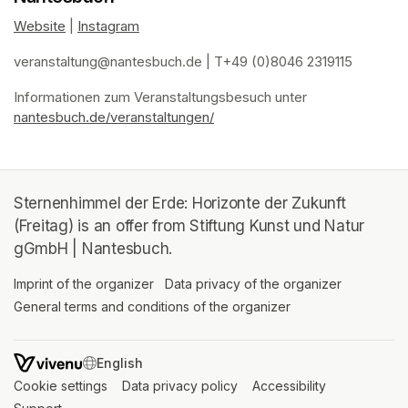
Website
(opens in a new tab)
 | 
Instagram
(opens in a new tab)
veranstaltung@nantesbuch.de
(opens in a new tab)
 | T+49 (0)8046 2319115
Informationen zum Veranstaltungsbesuch
(opens in a new tab)
(opens in a new tab)
(opens in a new tab)
(opens in a new tab)
 unter 
nantesbuch.de/veranstaltungen/
(opens in a new tab)
Sternenhimmel der Erde: Horizonte der Zukunft
(Freitag) is an offer from Stiftung Kunst und Natur
gGmbH | Nantesbuch.
Imprint of the organizer
(opens in a new tab)
Data privacy of the organizer
(opens in 
General terms and conditions of the organizer
(opens in a new ta
SWITCH LANGUAGE
Cookie settings
(opens in a new tab)
Data privacy policy
(opens in a new tab)
Accessibility
(opens in a n