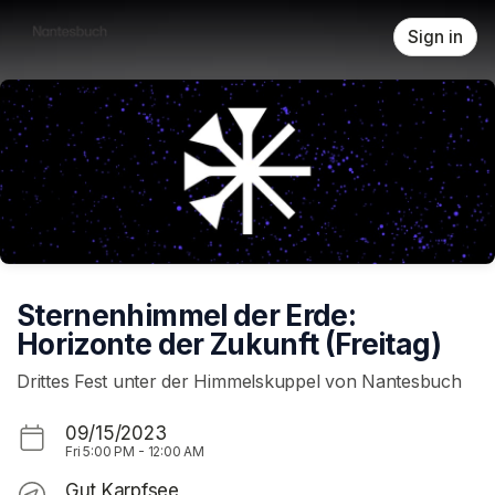
Skip header
Sign in
Sternenhimmel der Erde:
Horizonte der Zukunft (Freitag)
Drittes Fest unter der Himmelskuppel von Nantesbuch
09/15/2023
Fri
5:00 PM
-
12:00 AM
Gut Karpfsee