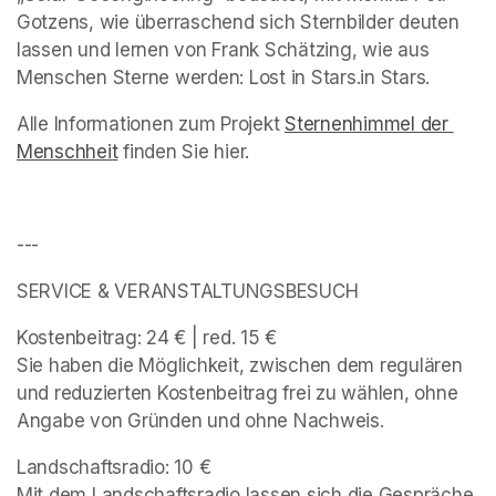
Gotzens, wie überraschend sich Sternbilder deuten 
lassen und lernen von Frank Schätzing, wie aus 
Menschen Sterne werden: Lost in Stars.in Stars.
Alle Informationen zum Projekt 
Sternenhimmel der 
Menschheit
(opens in a new tab)
 finden Sie hier. 
---
SERVICE & VERANSTALTUNGSBESUCH 
Kostenbeitrag: 24 € | red. 15 €

Sie haben die Möglichkeit, zwischen dem regulären 
und reduzierten Kostenbeitrag frei zu wählen, ohne 
Angabe von Gründen und ohne Nachweis. 
Landschaftsradio: 10 € 

Mit dem Landschaftsradio lassen sich die Gespräche 