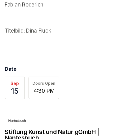
Fabian Roderich
(opens in a new tab)
(opens in a new tab)
(opens in a new tab)
Titelbild: Dina Fluck
(opens in a new tab)
Date
Sep
Doors Open
15
4:30 PM
Stiftung Kunst und Natur gGmbH |
Nantesbuch