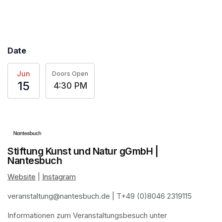
(opens in a new tab)
Date
Jun
Doors Open
15
4:30 PM
Stiftung Kunst und Natur gGmbH |
Nantesbuch
Website
(opens in a new tab)
 | 
Instagram
(opens in a new tab)
veranstaltung@nantesbuch.de
(opens in a new tab)
 | T+49 (0)8046 2319115
Informationen zum Veranstaltungsbesuch
(opens in a new tab)
(opens in a new tab)
(opens in a new tab)
(opens in a new tab)
 unter 