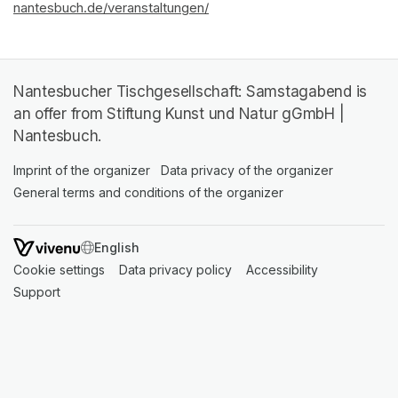
nantesbuch.de/veranstaltungen/
(opens in a new tab)
Nantesbucher Tischgesellschaft: Samstagabend is
an offer from Stiftung Kunst und Natur gGmbH |
Nantesbuch.
Imprint of the organizer
(opens in a new tab)
Data privacy of the organizer
(opens in 
General terms and conditions of the organizer
(opens in a new ta
SWITCH LANGUAGE
Cookie settings
(opens in a new tab)
Data privacy policy
(opens in a new tab)
Accessibility
(opens in a n
Support
(opens in a new tab)