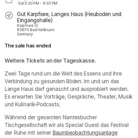
Sat
5:30 PM
-
9:30 PM
Gut Karpfsee, Langes Haus (Heuboden und
Eingangshalle)
Karpfsee 12
83670 Bad Heilbrunn
Germany
The sale has ended
Weitere Tickets an der Tageskasse.
Zwei Tage rund um die Welt des Essens und ihre 
Verbindung zu gesunden Böden. Im und um das 
Lange Haus darf genascht und ausprobiert werden. 
Es erwarten Sie Vorträge, Gespräche, Theater, Musik 
und Kulinarik-Podcasts.
Während der gesamten Nantesbucher 
Tischgesellschaft wir als Special Guest das 
Festival 
der Ruhe
 mit seiner 
Baumbeobachtungsanlage
(opens i