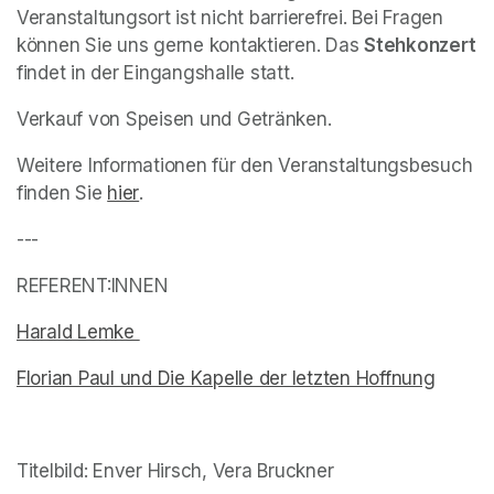
Veranstaltungsort ist nicht barrierefrei. Bei Fragen 
können Sie uns gerne kontaktieren. Das 
Stehkonzert
findet in der Eingangshalle statt. 
Verkauf von Speisen und Getränken. 
Weitere Informationen für den Veranstaltungsbesuch 
finden Sie 
(opens in a new tab)
hier
(opens in a new tab)
.
---
REFERENT:INNEN
Harald Lemke 
(opens in a new tab)
Florian Paul und Die Kapelle der letzten Hoffnung
(opens
(opens in a new tab)
Titelbild: Enver Hirsch, Vera Bruckner