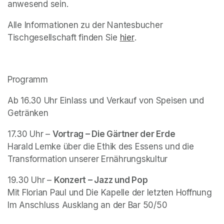
anwesend sein.
Alle Informationen zu der 
Nantesbucher 
Tischgesellschaft
 finden Sie 
hier
(opens in a new tab)
. 
Programm 
Ab 16.30 Uhr Einlass und Verkauf von Speisen und 
Getränken 
17.30 Uhr – 
Vortrag – Die Gärtner der Erde
Harald Lemke über die Ethik des Essens und die 
Transformation unserer Ernährungskultur
19.30 Uhr – 
Konzert – Jazz und Pop 
Mit Florian Paul und Die Kapelle der letzten Hoffnung 

Im Anschluss Ausklang an der Bar 50/50