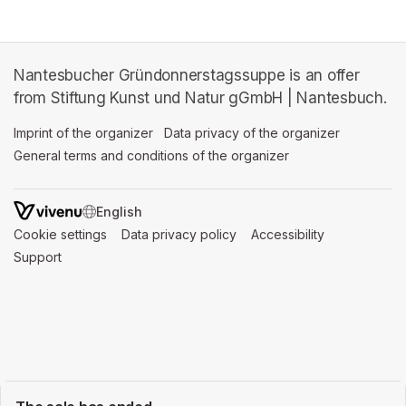
Nantesbucher Gründonnerstagssuppe is an offer
from Stiftung Kunst und Natur gGmbH | Nantesbuch.
Imprint of the organizer
(opens in a new tab)
Data privacy of the organizer
(opens in 
General terms and conditions of the organizer
(opens in a new ta
SWITCH LANGUAGE
Cookie settings
(opens in a new tab)
Data privacy policy
(opens in a new tab)
Accessibility
(opens in a n
Support
(opens in a new tab)