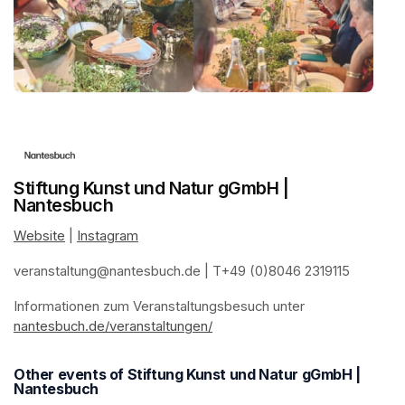
Stiftung Kunst und Natur gGmbH |
Nantesbuch
Website
(opens in a new tab)
 | 
Instagram
(opens in a new tab)
veranstaltung@nantesbuch.de
(opens in a new tab)
 | T+49 (0)8046 2319115
Informationen zum Veranstaltungsbesuch
(opens in a new tab)
(opens in a new tab)
(opens in a new tab)
(opens in a new tab)
 unter 
nantesbuch.de/veranstaltungen/
(opens in a new tab)
Other events of Stiftung Kunst und Natur gGmbH |
Nantesbuch