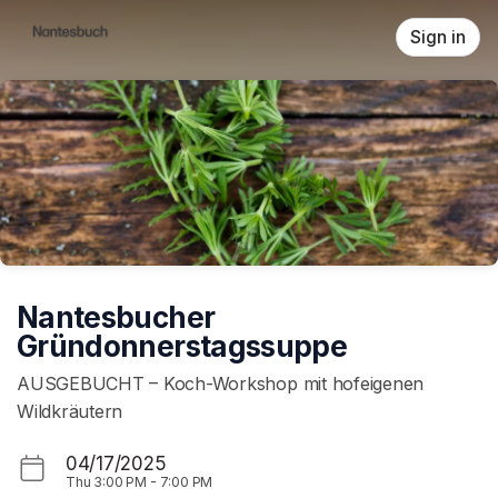
Skip header
Sign in
Nantesbucher
Gründonnerstagssuppe
AUSGEBUCHT – Koch-Workshop mit hofeigenen
Wildkräutern
04/17/2025
Thu
3:00 PM
-
7:00 PM