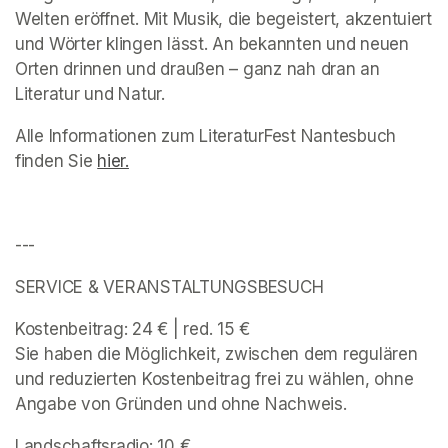
Welten eröffnet. Mit Musik, die begeistert, akzentuiert 
und Wörter klingen lässt. An bekannten und neuen 
Orten drinnen und draußen – ganz nah dran an 
Literatur und Natur. 
Alle Informationen zum 
LiteraturFest Nantesbuch
finden Sie 
(opens in a new tab)
hier.
(opens in a new tab)
---
SERVICE & VERANSTALTUNGSBESUCH 
Kostenbeitrag: 24 € | red. 15 € 

Sie haben die Möglichkeit, zwischen dem regulären 
und reduzierten Kostenbeitrag frei zu wählen, ohne 
Angabe von Gründen und ohne Nachweis. 
Landschaftsradio: 10 € 
