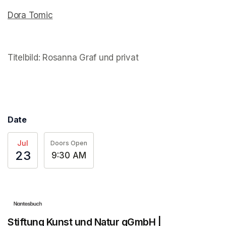
Dora Tomic
(opens in a new tab)
(opens in a new tab)
Titelbild: Rosanna Graf und privat 
(opens in a new tab)
Date
Jul
Doors Open
23
9:30 AM
Stiftung Kunst und Natur gGmbH |