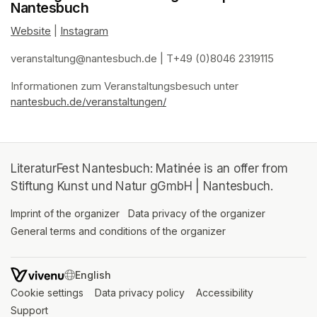
Nantesbuch
Website
(opens in a new tab)
 | 
Instagram
(opens in a new tab)
veranstaltung@nantesbuch.de
(opens in a new tab)
 | T+49 (0)8046 2319115
Informationen zum Veranstaltungsbesuch
(opens in a new tab)
(opens in a new tab)
(opens in a new tab)
(opens in a new tab)
 unter 
nantesbuch.de/veranstaltungen/
(opens in a new tab)
LiteraturFest Nantesbuch: Matinée is an offer from
Stiftung Kunst und Natur gGmbH | Nantesbuch.
Imprint of the organizer
(opens in a new tab)
Data privacy of the organizer
(opens in 
General terms and conditions of the organizer
(opens in a new ta
SWITCH LANGUAGE
Cookie settings
(opens in a new tab)
Data privacy policy
(opens in a new tab)
Accessibility
(opens in a n
Support
(opens in a new tab)