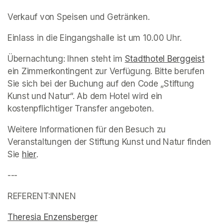
Verkauf von Speisen und Getränken. 
Einlass in die Eingangshalle ist um 10.00 Uhr. 
Übernachtung: Ihnen steht im 
Stadthotel Berggeist
(ope
ein Zimmerkontingent zur Verfügung. Bitte berufen 
Sie sich bei der Buchung auf den Code „Stiftung 
Kunst und Natur“. Ab dem Hotel wird ein 
kostenpflichtiger Transfer angeboten. 
Weitere Informationen für den Besuch zu 
Veranstaltungen der Stiftung Kunst und Natur finden 
Sie 
(opens in a new tab)
hier
(opens in a new tab)
.
---
REFERENT:INNEN
Theresia Enzensberger
(opens in a new tab)
(opens in a new tab)