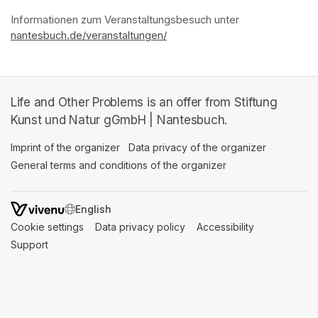
Informationen zum Veranstaltungsbesuch
(opens in a new tab)
(opens in a new tab)
(opens in a new tab)
(opens in a new tab)
 unter 
nantesbuch.de/veranstaltungen/
(opens in a new tab)
Life and Other Problems is an offer from Stiftung
Kunst und Natur gGmbH | Nantesbuch.
Imprint of the organizer
(opens in a new tab)
Data privacy of the organizer
(opens in 
General terms and conditions of the organizer
(opens in a new ta
SWITCH LANGUAGE
Cookie settings
(opens in a new tab)
Data privacy policy
(opens in a new tab)
Accessibility
(opens in a n
Support
(opens in a new tab)