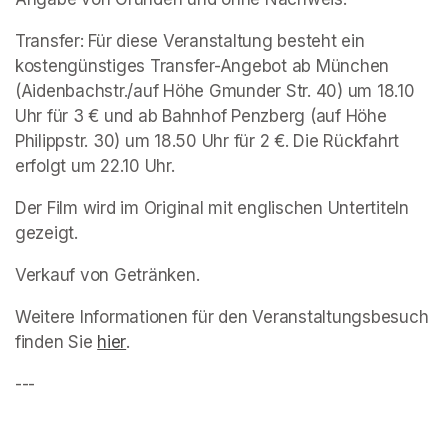
Transfer: Für diese Veranstaltung besteht ein 
kostengünstiges Transfer-Angebot ab München 
(Aidenbachstr./auf Höhe Gmunder Str. 40) um 18.10 
Uhr für 3 € und ab Bahnhof Penzberg (auf Höhe 
Philippstr. 30) um 18.50 Uhr für 2 €. Die Rückfahrt 
erfolgt um 22.10 Uhr.
Der Film wird im Original mit englischen Untertiteln 
gezeigt.
Verkauf von Getränken.
Weitere Informationen für den Veranstaltungsbesuch 
finden Sie 
(opens in a new tab)
hier
(opens in a new tab)
. 
---