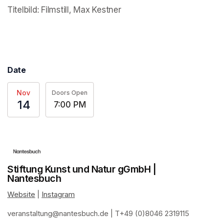
(opens in a new tab)
Titelbild: Filmstill, Max Kestner
(opens in a new tab)
(opens in a new tab)
Date
Nov
Doors Open
14
7:00 PM
Stiftung Kunst und Natur gGmbH |
Nantesbuch
Website
(opens in a new tab)
 | 
Instagram
(opens in a new tab)
veranstaltung@nantesbuch.de
(opens in a new tab)
 | T+49 (0)8046 2319115