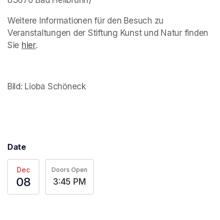
83670 Bad Heilbrunn) 
Weitere Informationen für den Besuch zu 
Veranstaltungen der Stiftung Kunst und Natur finden 
Sie 
(opens in a new tab)
hier
(opens in a new tab)
.
Bild: Lioba Schöneck
Date
Dec
Doors Open
08
3:45 PM