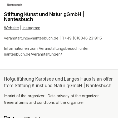
Stiftung Kunst und Natur gGmbH |
Nantesbuch
Website
(opens in a new tab)
 | 
Instagram
(opens in a new tab)
veranstaltung@nantesbuch.de
(opens in a new tab)
 | T+49 (0)8046 2319115
Informationen zum Veranstaltungsbesuch
(opens in a new tab)
(opens in a new tab)
(opens in a new tab)
(opens in a new tab)
 unter 
nantesbuch.de/veranstaltungen/
(opens in a new tab)
Hofgutführung Karpfsee und Langes Haus is an offer
from Stiftung Kunst und Natur gGmbH | Nantesbuch.
Imprint of the organizer
(opens in a new tab)
Data privacy of the organizer
(opens in 
General terms and conditions of the organizer
(opens in a new ta