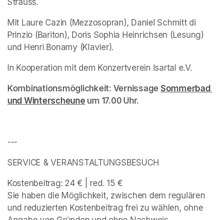
Strauss. 
Mit Laure Cazin (Mezzosopran), Daniel Schmitt di 
Prinzio (Bariton), Doris Sophia Heinrichsen (Lesung) 
und Henri Bonamy (Klavier).
In Kooperation mit dem Konzertverein Isartal e.V.
Kombinationsmöglichkeit: Vernissage 
Sommerbad 
und Winterscheune
(opens in a new tab)
 um 17.00 Uhr. 
---
SERVICE & VERANSTALTUNGSBESUCH 
Kostenbeitrag: 24 € | red. 15 € 

Sie haben die Möglichkeit, zwischen dem regulären 
und reduzierten Kostenbeitrag frei zu wählen, ohne 