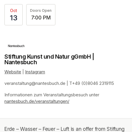
Oct
Doors Open
13
7:00 PM
Stiftung Kunst und Natur gGmbH |
Nantesbuch
Website
(opens in a new tab)
 | 
Instagram
(opens in a new tab)
veranstaltung@nantesbuch.de
(opens in a new tab)
 | T+49 (0)8046 2319115
Informationen zum Veranstaltungsbesuch
(opens in a new tab)
(opens in a new tab)
(opens in a new tab)
(opens in a new tab)
 unter 
nantesbuch.de/veranstaltungen/
(opens in a new tab)
Erde – Wasser – Feuer – Luft is an offer from Stiftung