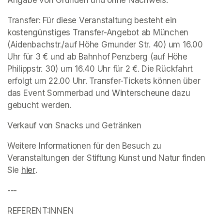
Angabe von Gründen und ohne Nachweis. 
Transfer: Für diese Veranstaltung besteht ein 
kostengünstiges Transfer-Angebot ab München 
(Aidenbachstr./auf Höhe Gmunder Str. 40) um 16.00 
Uhr für 3 € und ab Bahnhof Penzberg (auf Höhe 
Philippstr. 30) um 16.40 Uhr für 2 €. Die Rückfahrt 
erfolgt um 22.00 Uhr. Transfer-Tickets können über 
das Event 
Sommerbad und Winterscheune 
dazu 
gebucht werden.  
Verkauf von Snacks und Getränken 
Weitere Informationen für den Besuch zu 
Veranstaltungen der Stiftung Kunst und Natur finden 
Sie 
(opens in a new tab)
hier
(opens in a new tab)
.
---
REFERENT:INNEN