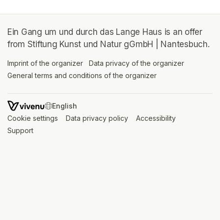
Ein Gang um und durch das Lange Haus is an offer
from Stiftung Kunst und Natur gGmbH | Nantesbuch.
Imprint of the organizer
(opens in a new tab)
Data privacy of the organizer
(opens in 
General terms and conditions of the organizer
(opens in a new ta
SWITCH LANGUAGE
Cookie settings
(opens in a new tab)
Data privacy policy
(opens in a new tab)
Accessibility
(opens in a n
Support
(opens in a new tab)