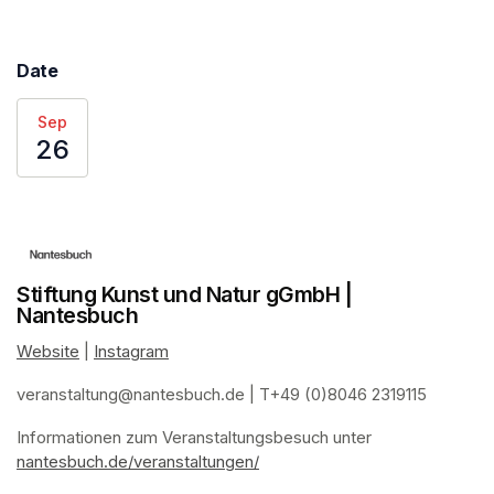
Date
Sep
26
Stiftung Kunst und Natur gGmbH |
Nantesbuch
Website
(opens in a new tab)
 | 
Instagram
(opens in a new tab)
veranstaltung@nantesbuch.de
(opens in a new tab)
 | T+49 (0)8046 2319115
Informationen zum Veranstaltungsbesuch
(opens in a new tab)
(opens in a new tab)
(opens in a new tab)
(opens in a new tab)
 unter 
nantesbuch.de/veranstaltungen/
(opens in a new tab)