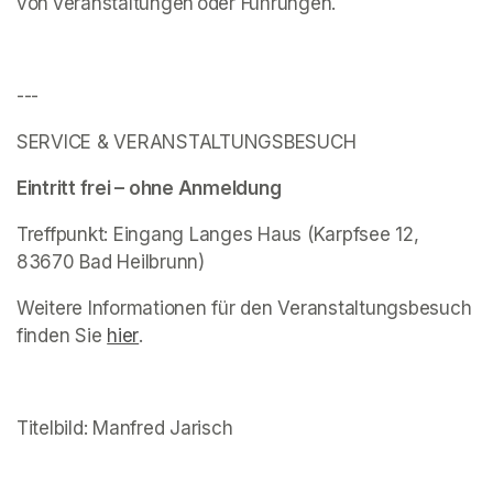
von Veranstaltungen oder Führungen.
---
SERVICE & VERANSTALTUNGSBESUCH 
Eintritt frei – 
(opens in a new tab)
ohne Anmeldung  
(opens in a new tab)
Treffpunkt: Eingang Langes Haus (Karpfsee 12, 
83670 Bad Heilbrunn) 
Weitere Informationen für den Veranstaltungsbesuch 
finden Sie 
(opens in a new tab)
hier
(opens in a new tab)
. 
Titelbild: Manfred Jarisch
(opens in a new tab)