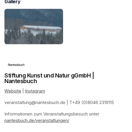
Gallery
Stiftung Kunst und Natur gGmbH |
Nantesbuch
Website
(opens in a new tab)
 | 
Instagram
(opens in a new tab)
veranstaltung@nantesbuch.de
(opens in a new tab)
 | T+49 (0)8046 2319115
Informationen zum Veranstaltungsbesuch
(opens in a new tab)
(opens in a new tab)
(opens in a new tab)
(opens in a new tab)
 unter 
nantesbuch.de/veranstaltungen/
(opens in a new tab)