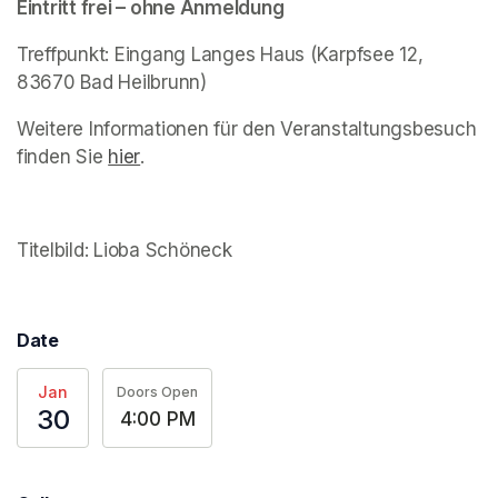
Eintritt frei – 
(opens in a new tab)
ohne Anmeldung  
(opens in a new tab)
Treffpunkt: Eingang Langes Haus (Karpfsee 12, 
83670 Bad Heilbrunn) 
Weitere Informationen für den Veranstaltungsbesuch 
finden Sie 
(opens in a new tab)
hier
(opens in a new tab)
. 
Titelbild: Lioba Schöneck
(opens in a new tab)
Date
Jan
Doors Open
30
4:00 PM