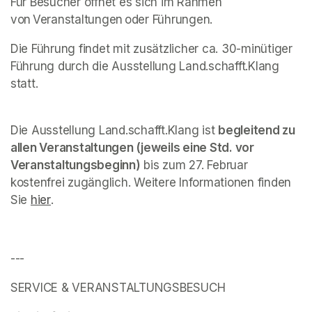
Für Besucher öffnet es sich im Rahmen 
von Veranstaltungen oder Führungen.
Die Führung findet mit zusätzlicher ca. 30-minütiger 
Führung durch die Ausstellung 
Land.schafft.Klang
statt.
Die Ausstellung 
Land.schafft.Klang
 ist 
begleitend zu 
allen Veranstaltungen (jeweils eine Std. vor 
Veranstaltungsbeginn)
 bis zum 27. Februar 
kostenfrei zugänglich. Weitere Informationen finden 
Sie 
hier
(opens in a new tab)
.
---
SERVICE & VERANSTALTUNGSBESUCH 