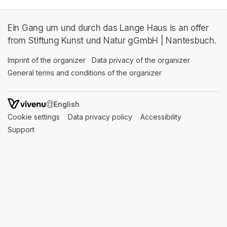
Ein Gang um und durch das Lange Haus is an offer
from Stiftung Kunst und Natur gGmbH | Nantesbuch.
Imprint of the organizer
(opens in a new tab)
Data privacy of the organizer
(opens in 
General terms and conditions of the organizer
(opens in a new ta
SWITCH LANGUAGE
Cookie settings
(opens in a new tab)
Data privacy policy
(opens in a new tab)
Accessibility
(opens in a n
Support
(opens in a new tab)