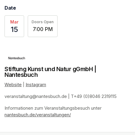
Date
Mar
Doors Open
15
7:00 PM
Stiftung Kunst und Natur gGmbH |
Nantesbuch
Website
(opens in a new tab)
 | 
Instagram
(opens in a new tab)
veranstaltung@nantesbuch.de
(opens in a new tab)
 | T+49 (0)8046 2319115
Informationen zum Veranstaltungsbesuch
(opens in a new tab)
(opens in a new tab)
(opens in a new tab)
(opens in a new tab)
 unter 
nantesbuch.de/veranstaltungen/
(opens in a new tab)