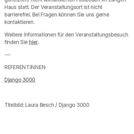
Haus statt. Der Veranstaltungsort ist nicht 
barrierefrei. Bei Fragen können Sie uns gerne 
kontaktieren.
Weitere Informationen für den Veranstaltungsbesuch 
finden Sie 
(opens in a new tab)
hier
(opens in a new tab)
. 
(opens in a new tab)
---
REFERENT:INNEN
Django 3000
(opens in a new tab)
(opens in a new tab)
Titelbild: Laura Besch / Django 3000