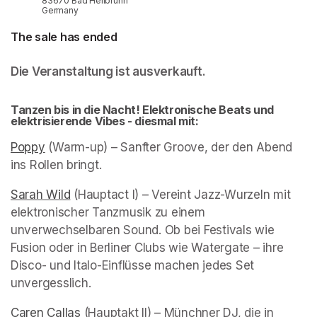
83670 Bad Heilbrunn
Germany
The sale has ended
Die Veranstaltung ist ausverkauft.
Tanzen bis in die Nacht! Elektronische Beats und 
elektrisierende Vibes - diesmal mit:
Poppy
(opens in a new tab)
 (Warm-up) – Sanfter Groove, der den Abend 
ins Rollen bringt.
Sarah Wild
(opens in a new tab)
 (Hauptact I) – Vereint Jazz-Wurzeln mit 
elektronischer Tanzmusik zu einem 
unverwechselbaren Sound. Ob bei Festivals wie 
Fusion oder in Berliner Clubs wie Watergate – ihre 
Disco- und Italo-Einflüsse machen jedes Set 
unvergesslich.
Caren Callas
(opens in a new tab)
 (Hauptakt II) – Münchner DJ, die in 