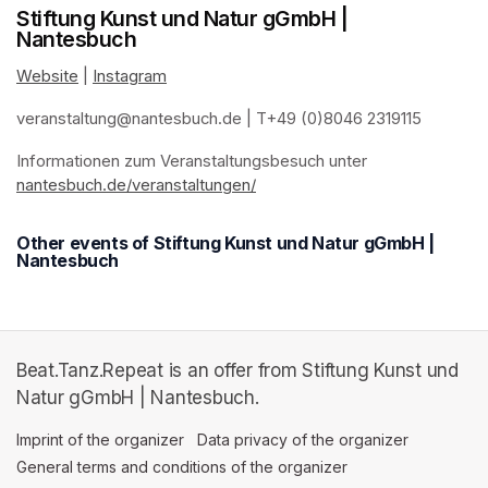
Stiftung Kunst und Natur gGmbH |
Nantesbuch
Website
(opens in a new tab)
 | 
Instagram
(opens in a new tab)
veranstaltung@nantesbuch.de
(opens in a new tab)
 | T+49 (0)8046 2319115
Informationen zum Veranstaltungsbesuch
(opens in a new tab)
(opens in a new tab)
(opens in a new tab)
(opens in a new tab)
 unter 
nantesbuch.de/veranstaltungen/
(opens in a new tab)
Other events of Stiftung Kunst und Natur gGmbH |
Nantesbuch
Beat.Tanz.Repeat is an offer from Stiftung Kunst und
Natur gGmbH | Nantesbuch.
Imprint of the organizer
(opens in a new tab)
Data privacy of the organizer
(opens in 
General terms and conditions of the organizer
(opens in a new ta