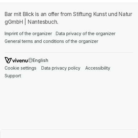
Bar mit Blick is an offer from Stiftung Kunst und Natur
gGmbH | Nantesbuch.
Imprint of the organizer
(opens in a new tab)
Data privacy of the organizer
(opens in 
General terms and conditions of the organizer
(opens in a new ta
SWITCH LANGUAGE
Cookie settings
(opens in a new tab)
Data privacy policy
(opens in a new tab)
Accessibility
(opens in a n
Support
(opens in a new tab)