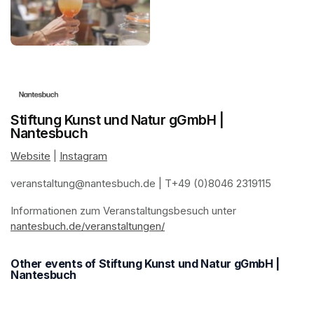
Stiftung Kunst und Natur gGmbH |
Nantesbuch
Website
(opens in a new tab)
 | 
Instagram
(opens in a new tab)
veranstaltung@nantesbuch.de
(opens in a new tab)
 | T+49 (0)8046 2319115
Informationen zum Veranstaltungsbesuch
(opens in a new tab)
(opens in a new tab)
(opens in a new tab)
(opens in a new tab)
 unter 
nantesbuch.de/veranstaltungen/
(opens in a new tab)
Other events of Stiftung Kunst und Natur gGmbH |
Nantesbuch