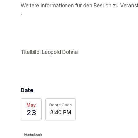
Weitere Informationen für den Besuch zu Veranst
(opens in a new tab)
.
(opens in a new tab)
Titelbild: Leopold Dohna
(opens in a new tab)
(opens in a new tab)
(opens in a new tab)
Date
May
Doors Open
23
3:40 PM