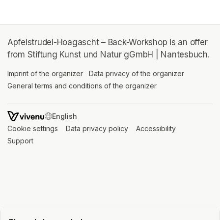
Apfelstrudel-Hoagascht – Back-Workshop is an offer
from Stiftung Kunst und Natur gGmbH | Nantesbuch.
Imprint of the organizer
(opens in a new tab)
Data privacy of the organizer
(opens in 
General terms and conditions of the organizer
(opens in a new ta
SWITCH LANGUAGE
Cookie settings
(opens in a new tab)
Data privacy policy
(opens in a new tab)
Accessibility
(opens in a n
Support
(opens in a new tab)