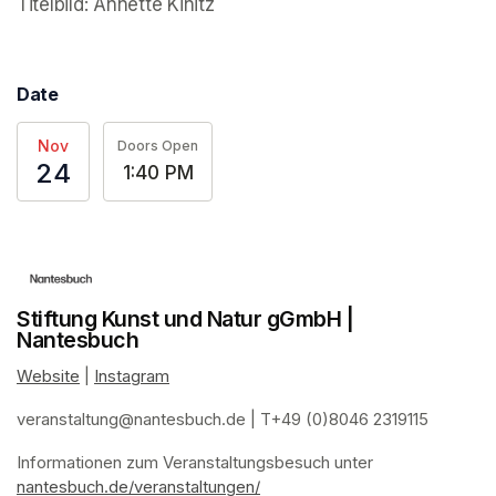
(opens in a new tab)
Titelbild: Annette Kinitz
Date
Nov
Doors Open
24
1:40 PM
Stiftung Kunst und Natur gGmbH |
Nantesbuch
Website
(opens in a new tab)
 | 
Instagram
(opens in a new tab)
veranstaltung@nantesbuch.de
(opens in a new tab)
 | T+49 (0)8046 2319115
Informationen zum Veranstaltungsbesuch
(opens in a new tab)
(opens in a new tab)
(opens in a new tab)
(opens in a new tab)
 unter 
nantesbuch.de/veranstaltungen/
(opens in a new tab)