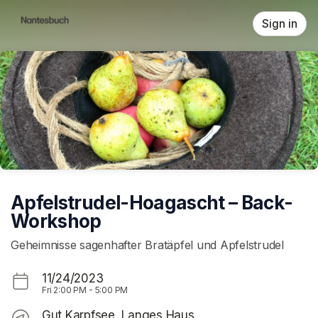
Skip header
Sign in
Apfelstrudel-Hoagascht – Back-
Workshop
Geheimnisse sagenhafter Bratäpfel und Apfelstrudel
11/24/2023
Fri
2:00 PM
-
5:00 PM
Gut Karpfsee, Langes Haus