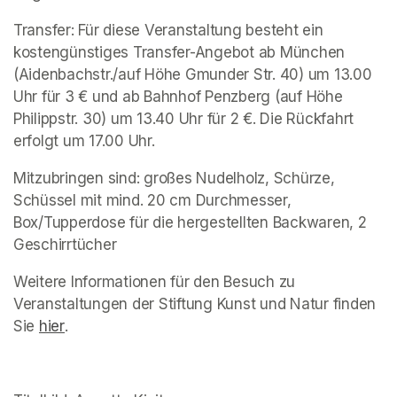
Transfer: Für diese Veranstaltung besteht ein 
kostengünstiges Transfer-Angebot ab München 
(Aidenbachstr./auf Höhe Gmunder Str. 40) um 13.00 
Uhr für 3 € und ab Bahnhof Penzberg (auf Höhe 
Philippstr. 30) um 13.40 Uhr für 2 €. Die Rückfahrt 
erfolgt um 17.00 Uhr. 
Mitzubringen sind: großes Nudelholz, Schürze, 
Schüssel mit mind. 20 cm Durchmesser, 
Box/Tupperdose für die hergestellten Backwaren, 2 
Geschirrtücher
Weitere Informationen für den Besuch zu 
Veranstaltungen der Stiftung Kunst und Natur finden 
Sie 
(opens in a new tab)
hier
(opens in a new tab)
.