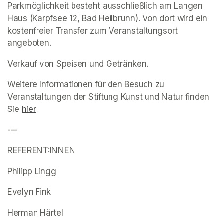
Parkmöglichkeit besteht ausschließlich am Langen 
Haus (Karpfsee 12, Bad Heilbrunn). Von dort wird ein 
kostenfreier Transfer zum Veranstaltungsort 
angeboten. 
Verkauf von Speisen und Getränken. 
Weitere Informationen für den Besuch zu 
Veranstaltungen der Stiftung Kunst und Natur finden 
Sie 
(opens in a new tab)
hier
(opens in a new tab)
.
---
REFERENT:INNEN
Philipp Lingg
Evelyn Fink
Herman Härtel 