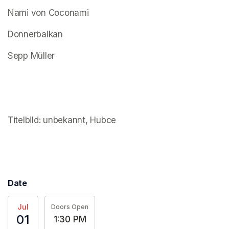
Nami von Coconami
Donnerbalkan
Sepp Müller
(opens in a new tab)
Titelbild: unbekannt, Hubce
(opens in a new tab)
(opens in a new tab)
Date
Jul
Doors Open
01
1:30 PM