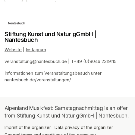
Stiftung Kunst und Natur gGmbH |
Nantesbuch
Website
(opens in a new tab)
 | 
Instagram
(opens in a new tab)
veranstaltung@nantesbuch.de
(opens in a new tab)
 | T+49 (0)8046 2319115
Informationen zum Veranstaltungsbesuch
(opens in a new tab)
(opens in a new tab)
(opens in a new tab)
(opens in a new tab)
 unter 
nantesbuch.de/veranstaltungen/
(opens in a new tab)
Alpenland Musikfest: Samstagnachmittag is an offer
from Stiftung Kunst und Natur gGmbH | Nantesbuch.
Imprint of the organizer
(opens in a new tab)
Data privacy of the organizer
(opens in 
General terms and conditions of the organizer
(opens in a new ta