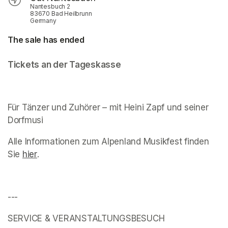
Nantesbuch 2
83670 Bad Heilbrunn
Germany
The sale has ended
Tickets an der Tageskasse
Für Tänzer und Zuhörer – mit Heini Zapf und seiner 
Dorfmusi
Alle Informationen zum Alpenland Musikfest finden 
Sie 
hier
(opens in a new tab)
. 
---
SERVICE & VERANSTALTUNGSBESUCH 