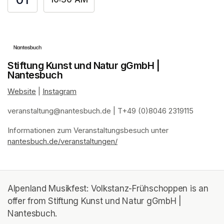
Stiftung Kunst und Natur gGmbH |
Nantesbuch
Website
(opens in a new tab)
 | 
Instagram
(opens in a new tab)
veranstaltung@nantesbuch.de
(opens in a new tab)
 | T+49 (0)8046 2319115
Informationen zum Veranstaltungsbesuch
(opens in a new tab)
(opens in a new tab)
(opens in a new tab)
(opens in a new tab)
 unter 
nantesbuch.de/veranstaltungen/
(opens in a new tab)
Alpenland Musikfest: Volkstanz-Frühschoppen is an
offer from Stiftung Kunst und Natur gGmbH |
Nantesbuch.