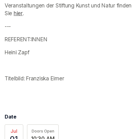
Veranstaltungen der Stiftung Kunst und Natur finden 
Sie 
(opens in a new tab)
hier
(opens in a new tab)
.
---
REFERENT:INNEN
Heini Zapf
(opens in a new tab)
Titelbild: Franziska Eimer
(opens in a new tab)
(opens in a new tab)
Date
Jul
Doors Open
01
10:30 AM