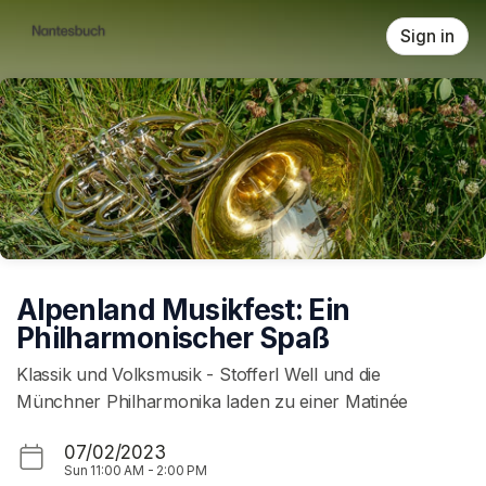
Skip header
Sign in
Alpenland Musikfest: Ein
Philharmonischer Spaß
Klassik und Volksmusik - Stofferl Well und die
Münchner Philharmonika laden zu einer Matinée
07/02/2023
Sun
11:00 AM
-
2:00 PM