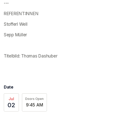
---
REFERENT:INNEN
Stofferl Well
Sepp Müller
(opens in a new tab)
Titelbild: Thomas Dashuber
(opens in a new tab)
(opens in a new tab)
Date
Jul
Doors Open
02
9:45 AM