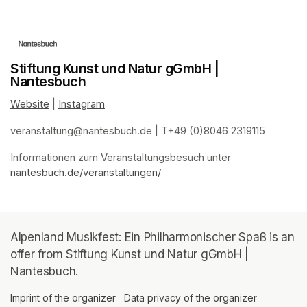
Stiftung Kunst und Natur gGmbH |
Nantesbuch
Website
(opens in a new tab)
 | 
Instagram
(opens in a new tab)
veranstaltung@nantesbuch.de
(opens in a new tab)
 | T+49 (0)8046 2319115
Informationen zum Veranstaltungsbesuch
(opens in a new tab)
(opens in a new tab)
(opens in a new tab)
(opens in a new tab)
 unter 
nantesbuch.de/veranstaltungen/
(opens in a new tab)
Alpenland Musikfest: Ein Philharmonischer Spaß is an
offer from Stiftung Kunst und Natur gGmbH |
Nantesbuch.
Imprint of the organizer
(opens in a new tab)
Data privacy of the organizer
(opens in 