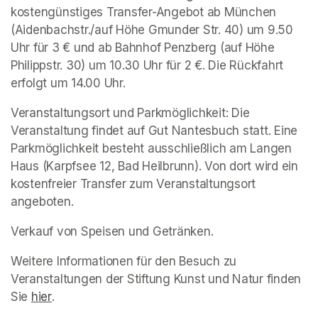
kostengünstiges Transfer-Angebot ab München 
(Aidenbachstr./auf Höhe Gmunder Str. 40) um 9.50 
Uhr für 3 € und ab Bahnhof Penzberg (auf Höhe 
Philippstr. 30) um 10.30 Uhr für 2 €. Die Rückfahrt 
erfolgt um 14.00 Uhr. 
Veranstaltungsort und Parkmöglichkeit: Die 
Veranstaltung findet auf Gut Nantesbuch statt. Eine 
Parkmöglichkeit besteht ausschließlich am Langen 
Haus (Karpfsee 12, Bad Heilbrunn). Von dort wird ein 
kostenfreier Transfer zum Veranstaltungsort 
angeboten. 
Verkauf von Speisen und Getränken. 
Weitere Informationen für den Besuch zu 
Veranstaltungen der Stiftung Kunst und Natur finden 
Sie 
(opens in a new tab)
hier
(opens in a new tab)
.