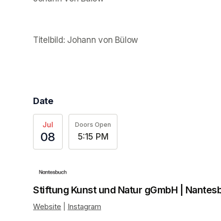
(opens in a new tab)
Titelbild: Johann von Bülow 
(opens in a new tab)
Date
Jul
Doors Open
08
5:15 PM
Stiftung Kunst und Natur gGmbH | Nantes
Website
(opens in a new tab)
 | 
Instagram
(opens in a new tab)