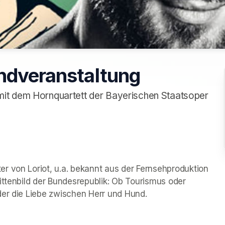
endveranstaltung
it dem Hornquartett der Bayerischen Staatsoper
Lesung mit Johann von Bülow, ein fern Verwandter von Loriot, u.a. bekannt aus der Fernsehproduktion 
ittenbild der Bundesrepublik: Ob Tourismus oder 
der die Liebe zwischen Herr und Hund.