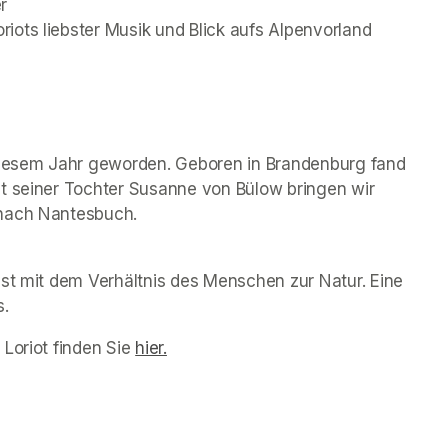
 

ots liebster Musik und Blick aufs Alpenvorland 
 diesem Jahr geworden. Geboren in Brandenburg fand 
t seiner Tochter Susanne von Bülow bringen wir 
 nach Nantesbuch. 
st mit dem Verhältnis des Menschen zur Natur. Eine 
s.
 Loriot
 finden Sie 
hier.
(opens in a new tab)